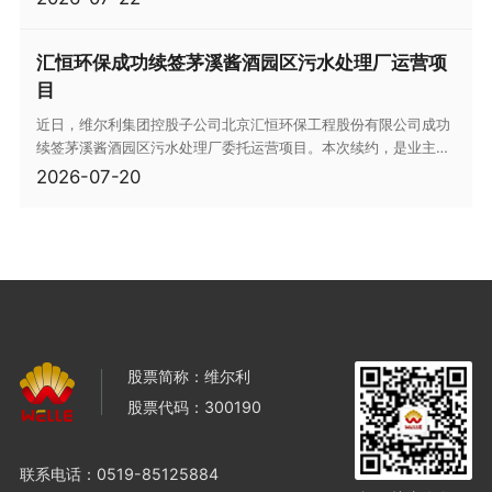
色通行证”的获取，不仅标志着维尔利在生物能源领域向国际看齐，
更为企业打通全球绿色贸易壁垒、挖掘生物天然气绿色溢价奠定了
汇恒环保成功续签茅溪酱酒园区污水处理厂运营项
坚实基础。
目
近日，维尔利集团控股子公司北京汇恒环保工程股份有限公司成功
续签茅溪酱酒园区污水处理厂委托运营项目。本次续约，是业主单
位对公司长期优质运维服务的高度认可，充分彰显了汇恒环保在酱
2026-07-20
酒废水治理领域扎实的技术实力和优良的行业口碑。
股票简称：维尔利
股票代码：300190
联系电话：
0519-85125884