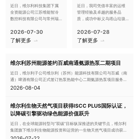
院签订综合能源节能
渗滤液处理站运营服
近日，维尔利科技集团下属
近日，我司凭借丰富的运维
改造协议
务项目
全资能源公司江苏维能智冷
管理经验及卓越的服务品
数控科技有限公司与常州瑞
质，成功中标义乌塔山垃圾
鸿医院正式签订综合能源项
填埋场二期、三期渗滤液处
2026-07-30
2026-07-28
目合作协议，双方将围绕医
理站运营服务项目。
院全场景用能系统开展节能
了解更多
了解更多
诊断、能耗测算与改造方案
规划实施，携手打造医疗机
构绿色低碳节能示范样板。
维尔利苏州能源签约百威南通氨源热泵二期项目
近日，维尔利子公司维尔利（苏州）能源科技有限公司与百威（南
通）啤酒有限公司正式签订热泵热能中心二期氨源热泵项目服务合
同，双方持续深化工业节能与低碳酿造合作，共推啤酒行业能源高
2026-08-04
效利用新范式。
维尔利生物天然气项目获得ISCC PLUS国际认证，
以降碳引擎驱动绿色能源价值跃升
近日，在全球能源转型与“双碳”目标纵深推进的关键节点，维尔利
集团旗下维尔利生物能源投资和运营的一生物天然气项目成功获得
ISCC PLUS（国际可持续发展与碳认证）认证。这一国际权威“绿
2026-07-22